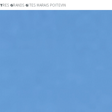
T
RES
G
RANDS
G
ITES MARAIS POITEVIN