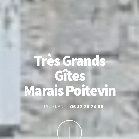
Très Grands
Gîtes
Marais Poitevin
Luc POIGNANT -
06 82 26 24 00
More